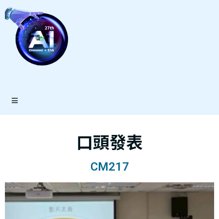
口頭發表
CM217